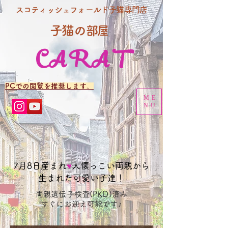
スコティッシュフォールド子猫専門店
子猫の
部屋
CARAT
PCでの閲覧を推奨します。
ME
NU
​7月8日産まれ
♥
人懐っこい両親から
生まれた可愛い子達！
両親遺伝子検査(PKD)済み
​すぐにお迎え可能です♪