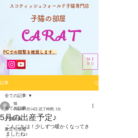
スコティッシュフォールド子猫専門店
子猫の
部屋
CARAT
PCでの閲覧を推奨します。
ME
NU
記事
全ての記事
猫
全ての記事
2022年5月14日
読了時間: 1分
5月の出産予定♪
子猫情報
こんにちは！少しずつ暖かくなってき
巣立ち情報
ましたね♪