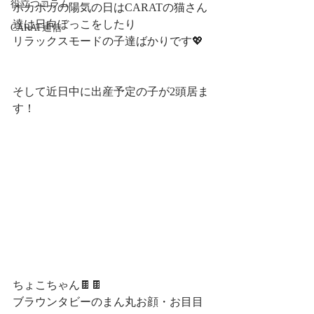
役立つコラム
ポカポカの陽気の日はCARATの猫さん
達は日向ぼっこをしたり
CARAT通信
リラックスモードの子達ばかりです💖
そして近日中に出産予定の子が2頭居ま
す！
ちょこちゃん🍫🍫
ブラウンタビーのまん丸お顔・お目目