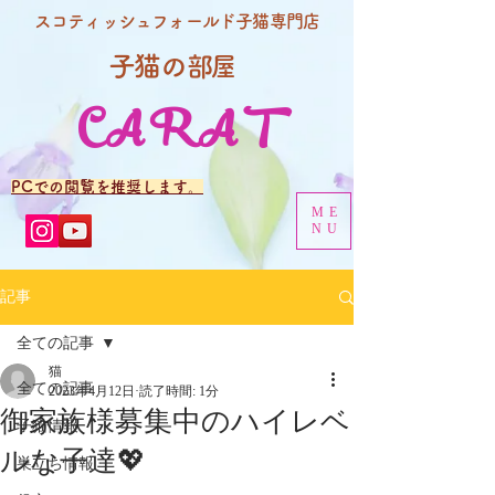
スコティッシュフォールド子猫専門店
子猫の
部屋
CARAT
PCでの閲覧を推奨します。
ME
NU
記事
全ての記事
猫
全ての記事
2023年4月12日
読了時間: 1分
御家族様募集中のハイレベ
子猫情報
ルな子達💖
巣立ち情報