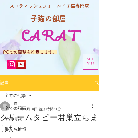
スコティッシュフォールド子猫専門店
子猫の
部屋
CARAT
PCでの閲覧を推奨します。
ME
NU
記事
全ての記事
猫
全ての記事
2023年4月10日
読了時間: 1分
クリームタビー君巣立ちま
子猫情報
した♪
巣立ち情報