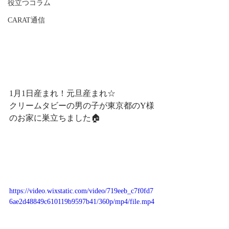
役立つコラム
CARAT通信
1月1日産まれ！元旦産まれ☆
クリームタビーの男の子が東京都のY様
のお家に巣立ちました🏠
https://video.wixstatic.com/video/719eeb_c7f0fd7
6ae2d48849c610119b9597b41/360p/mp4/file.mp4