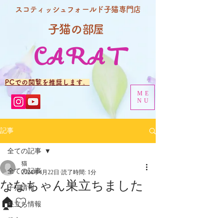
スコティッシュフォールド子猫専門店
子猫の
部屋
CARAT
PCでの閲覧を推奨します。
ME
NU
記事
全ての記事
猫
全ての記事
2024年4月22日
読了時間: 1分
ななちゃん巣立ちました
子猫情報
🏠♡
巣立ち情報